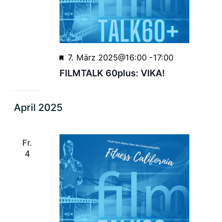
Empfohlen
7. März 2025@16:00
-
17:00
FILMTALK 60plus: VIKA!
April 2025
Fr.
4