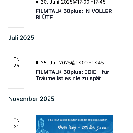
Empfohlen
20. Juni 2025@17:00
-
17:45
FILMTALK 60plus: IN VOLLER
BLÜTE
Juli 2025
Fr.
Empfohlen
25. Juli 2025@17:00
-
17:45
25
FILMTALK 60plus: EDIE – für
Träume ist es nie zu spät
November 2025
Fr.
21