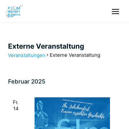
Zum
Inhalt
Main
springen
Men
Externe Veranstaltung
Externe Veranstaltung
Veranstaltungen
Ansi
Vera
Veranstaltungen
14/02/2025
 - 
08/08/2026
Liste
Ansi
Navi
Datum
Navi
Februar 2025
wählen.
Fr.
14