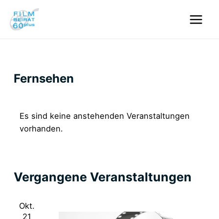
Zum
Inhalt
Main
springen
Men
Fernsehen
Es sind keine anstehenden Veranstaltungen
vorhanden.
Ansi
Vera
Anstehende
Liste
Ansi
Navi
Datum
Navi
Vergangene Veranstaltungen
wählen.
Okt.
21