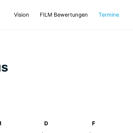
Vision
FILM Bewertungen
Termine
us
ltungen
M
Mittwoch
D
Donnerstag
F
Freitag