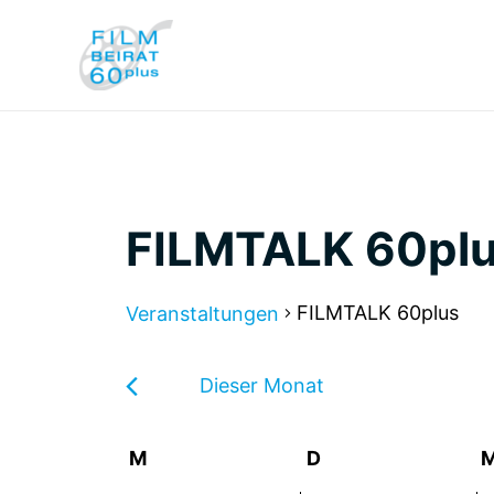
Zum
Inhalt
springen
FILMTALK 60pl
FILMTALK 60plus
Veranstaltungen
Veransta
Dieser Monat
April 2026
Datum
wählen.
Kalender
M
Montag
D
Dienstag