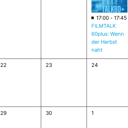
Empfohlen
17:00
-
17:45
FILMTALK
60plus: Wenn
der Herbst
naht
0
0
0
22
23
24
Veranstaltungen,
Veranstaltungen,
Veranstaltunge
0
0
0
29
30
1
Veranstaltungen,
Veranstaltungen,
Veranstaltunge